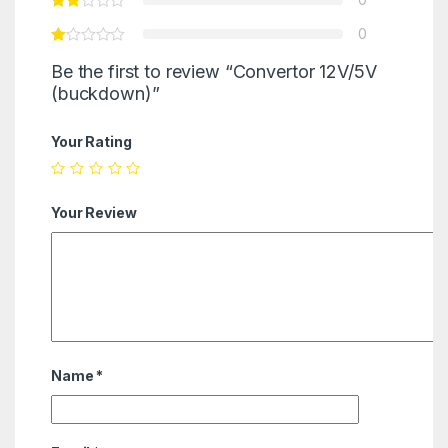
0
Be the first to review “Convertor 12V/5V
(buckdown)”
Your Rating
Your Review
Name
*