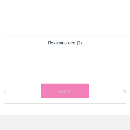
Сортировка: самые нед
Показаны все (2)
Brands Carousel