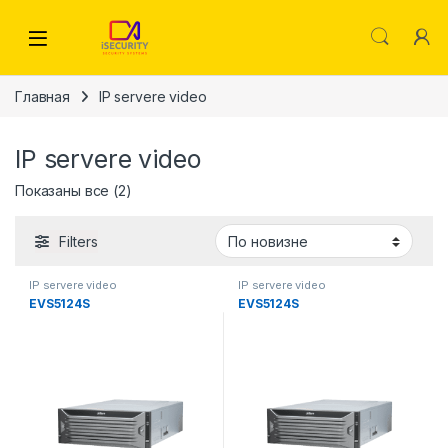
Skip to navigation
Skip to content
Главная
IP servere video
IP servere video
Сортировка: самые недавние
Показаны все (2)
Filters
IP servere video
IP servere video
EVS5124S
EVS5124S