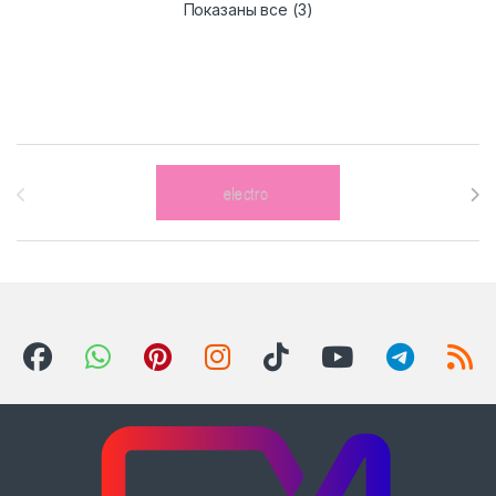
Сортировка: самые нед
Показаны все (3)
Brands Carousel