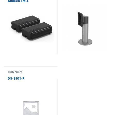
Alutech LM-L
Turnichete
DS-B101-R