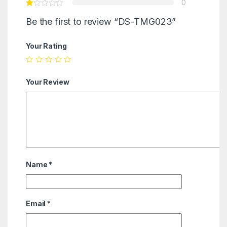
0
Be the first to review “DS-TMG023”
Your Rating
Your Review
Name
*
Email
*