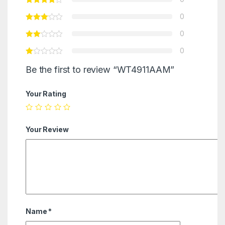
0
0
0
Be the first to review “WT4911AAM”
Your Rating
Your Review
Name
*