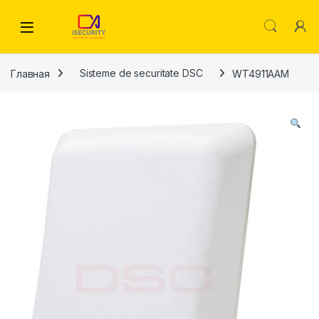
Skip to navigation
Skip to content
Главная
Sisteme de securitate DSC
WT4911AAM