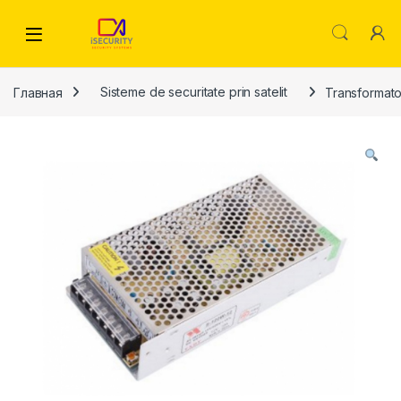
Skip to navigation
Skip to content
Главная
Sisteme de securitate prin satelit
Transformat