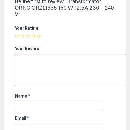
Be the first to review “Transformator
ORNO ORZL1635 150 W 12.5A 230 – 240
V”
Your Rating
Your Review
Name
*
Email
*