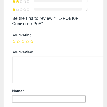
0
0
Be the first to review “TL-POE10R
Сплиттер PoE”
Your Rating
Your Review
Name
*