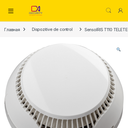
Skip to navigation
Skip to content
Главная
Dispozitive de control
SensoIRIS T110 TELET