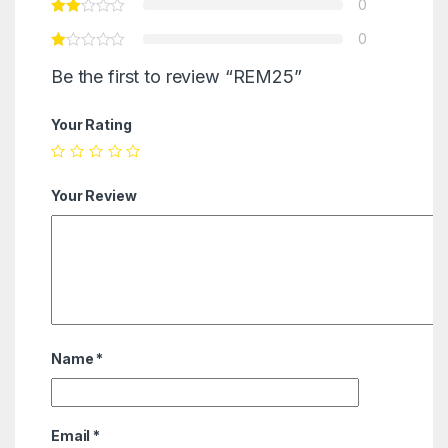
0
0
Be the first to review “REM25”
Your Rating
Your Review
Name
*
Email
*