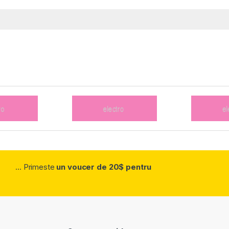
... Primeste
un voucer de 20$ pentru