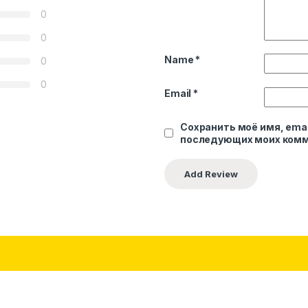
0
0
Name
*
0
0
Email
*
Сохранить моё имя, emai
последующих моих комм