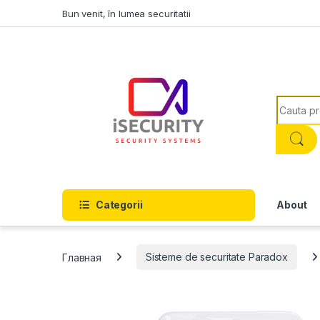
Skip to navigation
Skip to content
Bun venit, în lumea securitatii
Search f
Categorii
About
Главная
Sisteme de securitate Paradox