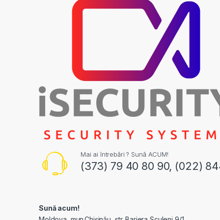
Mai ai întrebări ? Sună ACUM!
(373) 79 40 80 90, (022) 8
Sună acum!
Moldova, mun.Chișinău, str. Bariera Sculeni 9/1