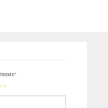
NV780MX”