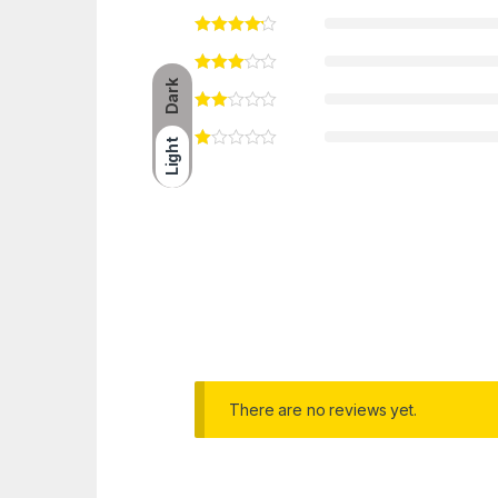
Dark
Light
There are no reviews yet.