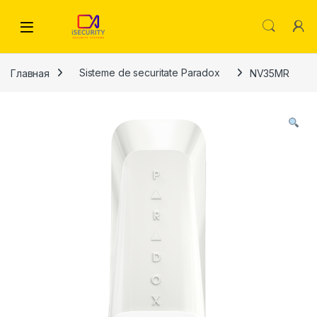
Skip to navigation
Skip to content
Главная
Sisteme de securitate Paradox
NV35MR