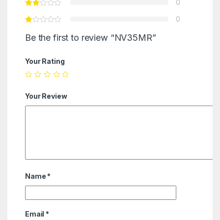
0
0
Be the first to review “NV35MR”
Your Rating
Your Review
Name
*
Email
*