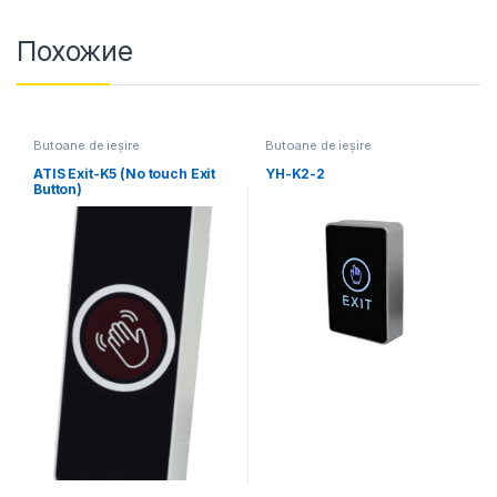
Похожие
Butoane de ieșire
Butoane de ieșire
ATIS Exit-K5 (No touch Exit
YH-K2-2
Button)