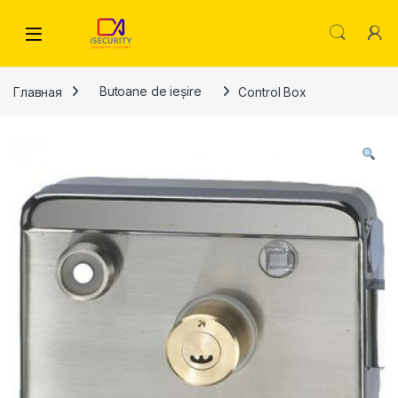
Skip to navigation
Skip to content
Главная
Butoane de ieșire
Control Box