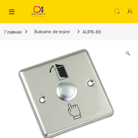
Skip to navigation
Skip to content
Главная
Butoane de ieșire
AUPB-86