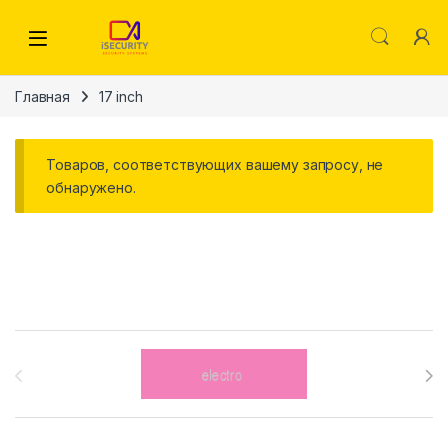
Skip to navigation
Skip to content
Главная
17 inch
Товаров, соответствующих вашему запросу, не
обнаружено.
Brands Carousel