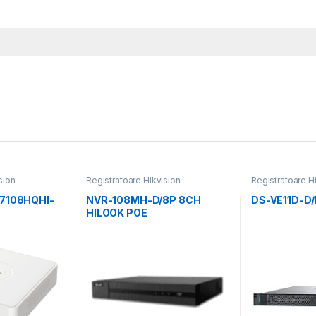
sion
Registratoare Hikvision
Registratoare H
-7108HQHI-
NVR-108MH-D/8P 8CH
DS-VE11D-D
HILOOK POE