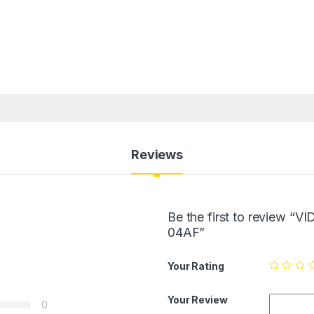
Reviews
Be the first to review
04AF”
Your Rating
Your Review
0