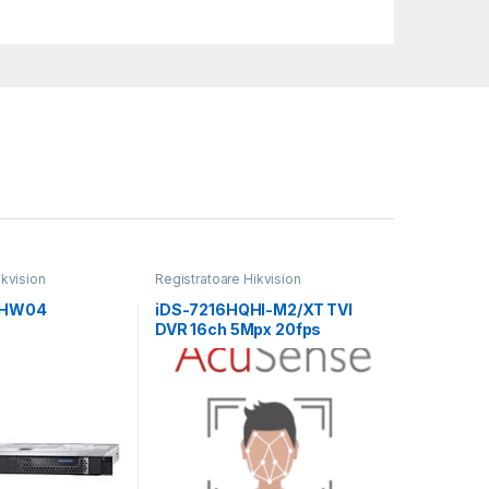
ikvision
Registratoare Hikvision
/HW04
iDS-7216HQHI-M2/XT TVI
DVR 16ch 5Mpx 20fps