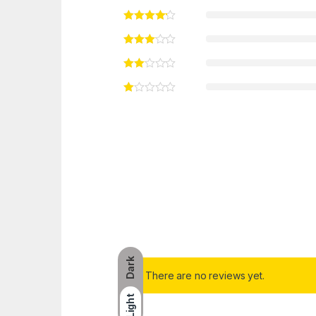
Dark
There are no reviews yet.
Light