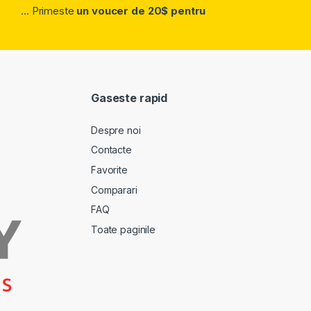
... Primeste
un voucer de 20$ pentru
Gaseste rapid
Despre noi
Contacte
Favorite
Comparari
FAQ
Toate paginile