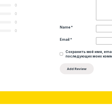
0
0
0
Name
*
0
Email
*
Сохранить моё имя, emai
последующих моих комм