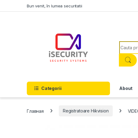
Skip to navigation
Skip to content
Bun venit, în lumea securitatii
Search f
Categorii
About
Главная
Registratoare Hikvision
VIDE