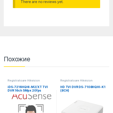
There are no reviews yet.
Похожие
Registratoare Hikvision
Registratoare Hikvision
iDS-7216HQHI-M2/XT TVI
HD TVI DVR DS-7108HQHI-K1
DVR 16ch 5Mpx 20fps
(8CH)