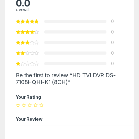
0.0
overall
0
0
0
0
0
Be the first to review “HD TVI DVR DS-
7108HQHI-K1 (8CH)”
Your Rating
Your Review