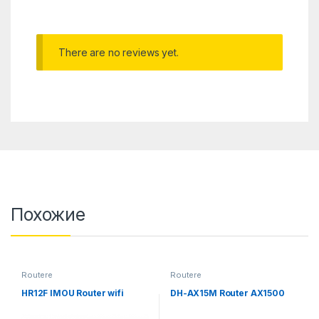
There are no reviews yet.
Похожие
Routere
Routere
HR12F IMOU Router wifi
DH-AX15M Router AX1500