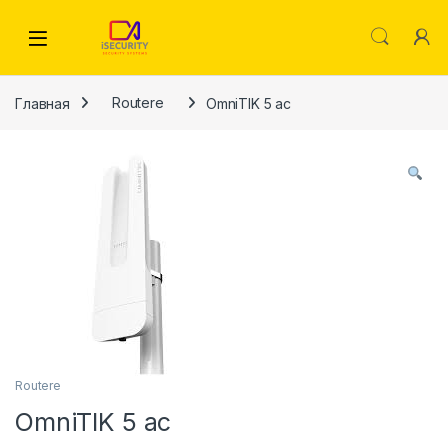
Skip to navigation
Skip to content
Главная
Routere
OmniTIK 5 ac
Routere
OmniTIK 5 ac