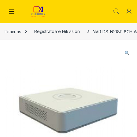
Skip to navigation
Skip to content
Главная
Registratoare Hikvision
NVR DS-N108P 8CH W