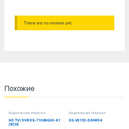
There are no reviews yet.
Похожие
Registratoare Hikvision
Registratoare Hikvision
HD TVI DVR DS-7108HQHI-K1
DS-VE11D-D/HW04
(8CH)