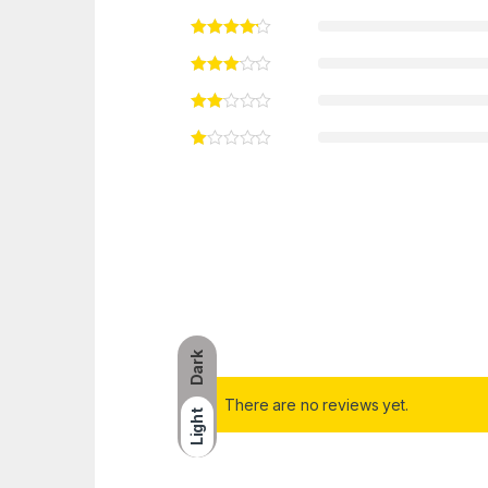
Dark
There are no reviews yet.
Light