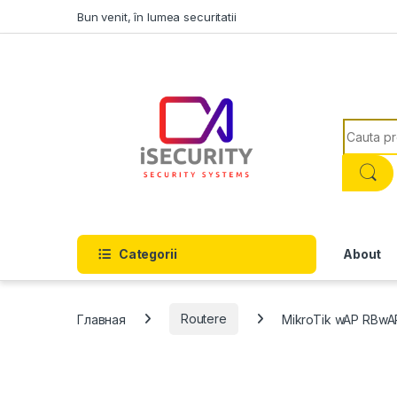
Skip to navigation
Skip to content
Bun venit, în lumea securitatii
Search f
Categorii
About
Главная
Routere
MikroTik wAP RBw