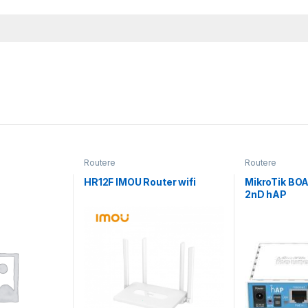
Routere
Routere
HR12F IMOU Router wifi
MikroTik BO
2nD hAP