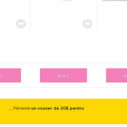
... Primeste
un voucer de 20$ pentru