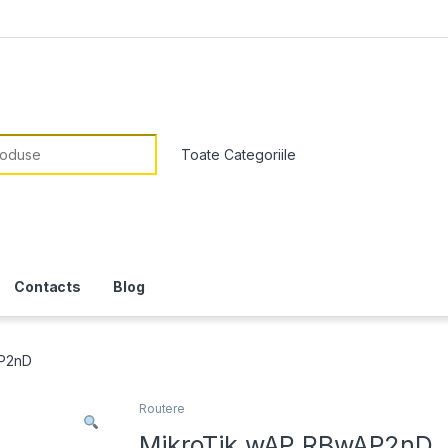
or:
Contacts
Blog
AP2nD
Routere
MikroTik wAP RBwAP2nD