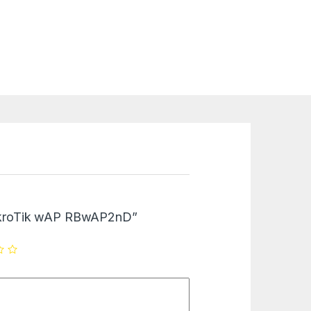
“MikroTik wAP RBwAP2nD”