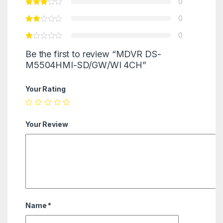
0
0
0
Be the first to review “MDVR DS-
M5504HMI-SD/GW/WI 4CH”
Your Rating
Your Review
Name
*