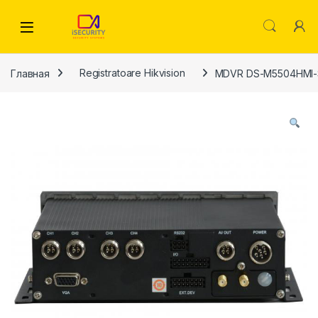
Skip to navigation
Skip to content
Главная
Registratoare Hikvision
MDVR DS-M5504HMI-