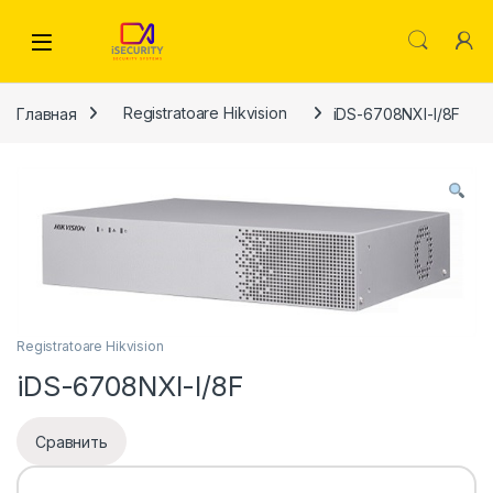
Skip to navigation
Skip to content
Главная
Registratoare Hikvision
iDS-6708NXI-I/8F
Registratoare Hikvision
iDS-6708NXI-I/8F
Сравнить