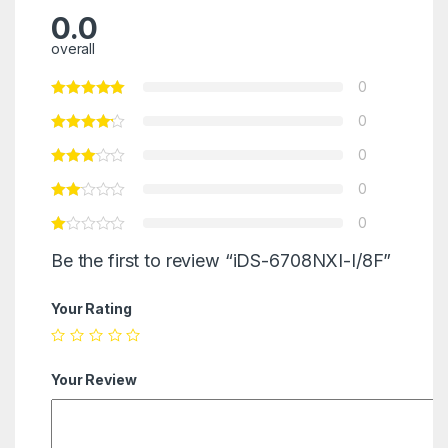
0.0
overall
0
0
0
0
0
Be the first to review “iDS-6708NXI-I/8F”
Your Rating
Your Review