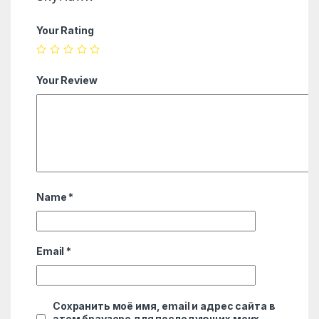
Your Rating
Your Review
Name
*
Email
*
Сохранить моё имя, email и адрес сайта в
этом браузере для последующих моих