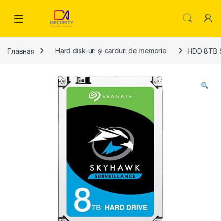
Skip to navigation
Skip to content
Главная
Hard disk-uri și carduri de memorie
HDD 8TB 