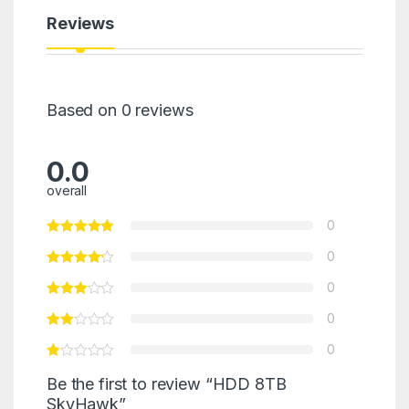
Reviews
Based on 0 reviews
0.0
overall
0
0
0
0
0
Be the first to review “HDD 8TB
SkyHawk”