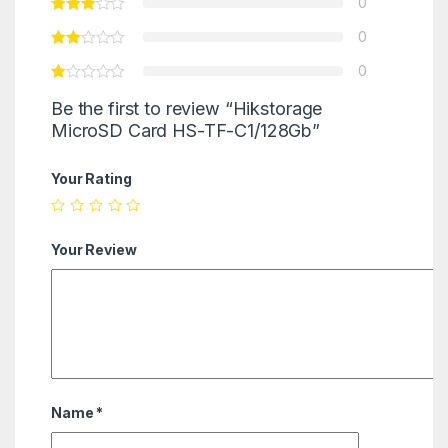
0
0
0
Be the first to review “Hikstorage
MicroSD Card HS-TF-C1/128Gb”
Your Rating
Your Review
Name
*