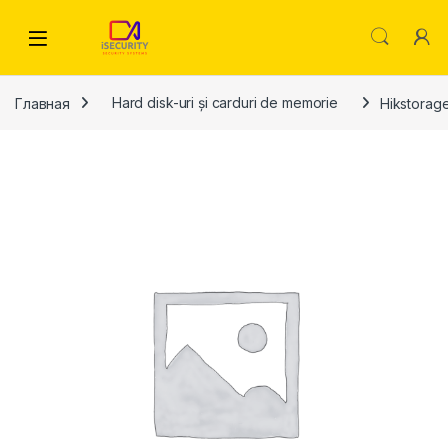
Skip to navigation
Skip to content
Главная
Hard disk-uri și carduri de memorie
Hikstorag