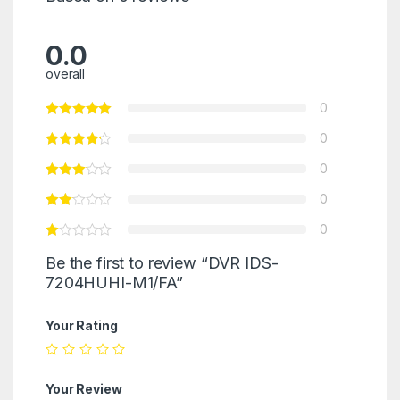
0.0
overall
0
0
0
0
0
Be the first to review “DVR IDS-
7204HUHI-M1/FA”
Your Rating
Your Review