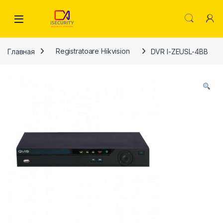
Skip to navigation
Skip to content
Главная
Registratoare Hikvision
DVR I-ZEUSL-4BB