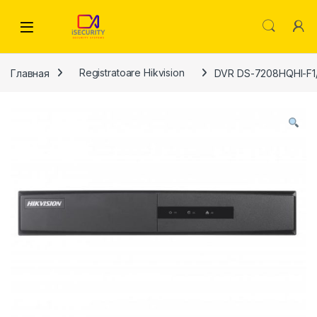
Skip to navigation
Skip to content
Главная
Registratoare Hikvision
DVR DS-7208HQHI-F1