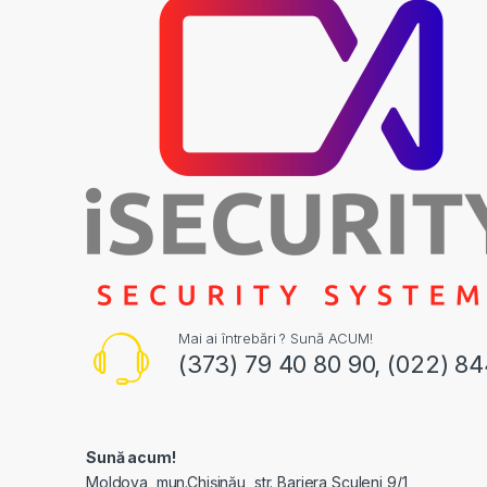
Mai ai întrebări ? Sună ACUM!
(373) 79 40 80 90, (022) 8
Sună acum!
Moldova, mun.Chișinău, str. Bariera Sculeni 9/1