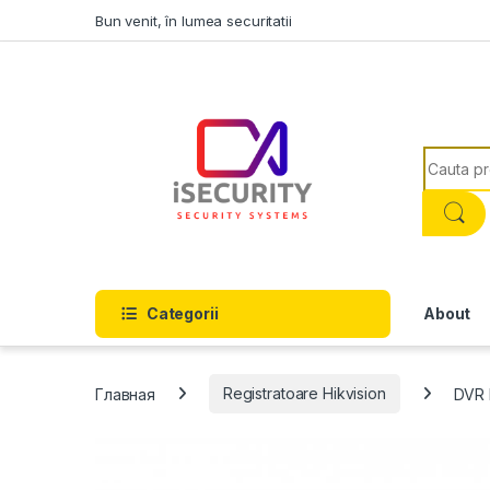
Skip to navigation
Skip to content
Bun venit, în lumea securitatii
Search f
Categorii
About
Главная
Registratoare Hikvision
DVR 