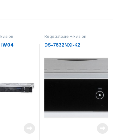
ikvision
Registratoare Hikvision
/HW04
DS-7632NXI-K2