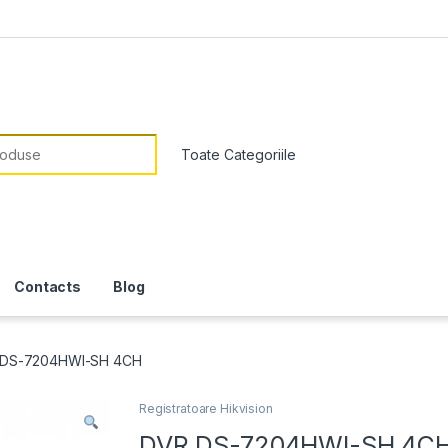
or:
Contacts
Blog
DS-7204HWI-SH 4CH
Registratoare Hikvision
DVR DS-7204HWI-SH 4C