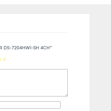
“DVR DS-7204HWI-SH 4CH”