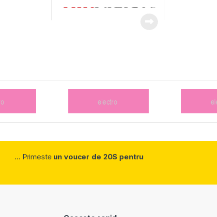
... Primeste
un voucer de 20$ pentru