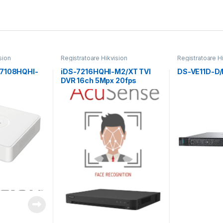
sion
Registratoare Hikvision
Registratoare H
-7108HQHI-
iDS-7216HQHI-M2/XT TVI
DS-VE11D-D
DVR 16ch 5Mpx 20fps