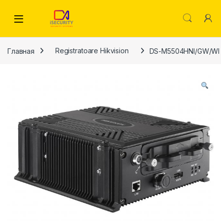
Skip to navigation
Skip to content
Главная
Registratoare Hikvision
DS-M5504HNI/GW/WI