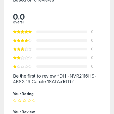
0.0
overall
0
0
0
0
0
Be the first to review “DHI-NVR2116HS-
4KS3 16 Canale 1SATAx16Tb”
Your Rating
Your Review