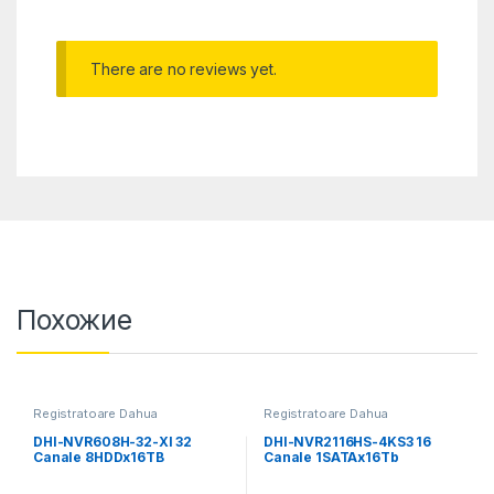
There are no reviews yet.
Похожие
Registratoare Dahua
Registratoare Dahua
DHI-NVR608H-32-XI 32
DHI-NVR2116HS-4KS3 16
Canale 8HDDx16TB
Canale 1SATAx16Tb