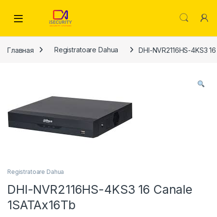
Skip to navigation
Skip to content
Главная
Registratoare Dahua
DHI-NVR2116HS-4KS3 16
Registratoare Dahua
DHI-NVR2116HS-4KS3 16 Canale
1SATAx16Tb