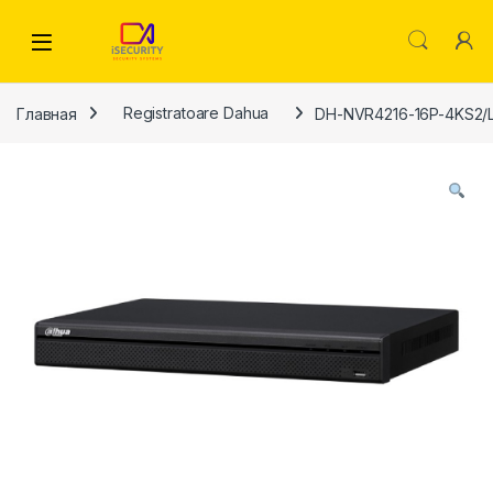
Skip to navigation
Skip to content
Главная
Registratoare Dahua
DH-NVR4216-16P-4KS2/L