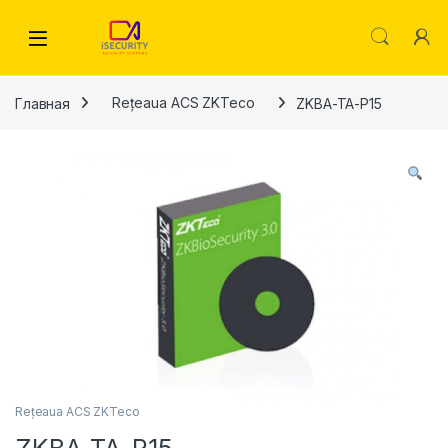
Skip to navigation
Skip to content
Главная
Rețeaua ACS ZKTeco
ZKBA-TA-P15
Rețeaua ACS ZKTeco
ZKBA-TA-P15