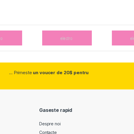
... Primeste
un voucer de 20$ pentru
Gaseste rapid
Despre noi
Contacte