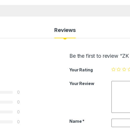
Reviews
Be the first to review “Z
Your Rating
Your Review
0
0
0
Name
*
0