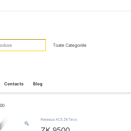
or:
Contacts
Blog
500
Rețeaua ACS ZKTeco
ZK 9500