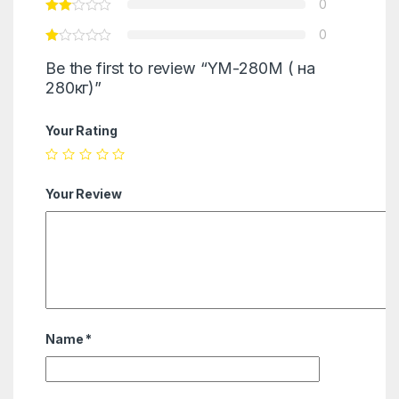
0
0
Be the first to review “YM-280M ( на
280кг)”
Your Rating
Your Review
Name
*