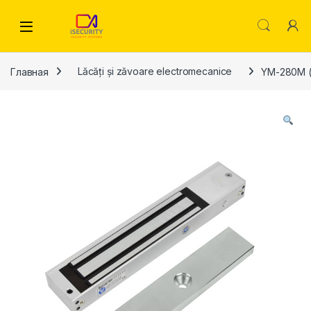
Skip to navigation
Skip to content
Главная
Lăcăți și zăvoare electromecanice
YM-280M (