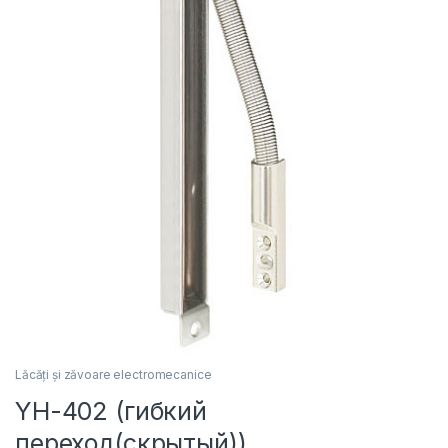
Lăcăți și zăvoare electromecanice
YH-402 (гибкий
переход(скрытый))