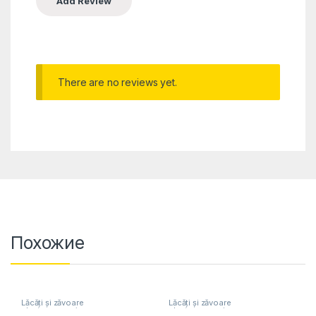
There are no reviews yet.
Похожие
Lăcăți și zăvoare
Lăcăți și zăvoare
electromecanice
electromecanice