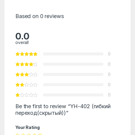
Based on 0 reviews
0.0
overall
0
0
0
0
0
Be the first to review “YH-402 (гибкий
переход(скрытый))”
Your Rating