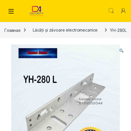
Skip to navigation
Skip to content
Главная
Lăcăți și zăvoare electromecanice
YH-280L