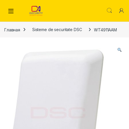
Skip to navigation
Skip to content
Главная
Sisteme de securitate DSC
WT4911AAM