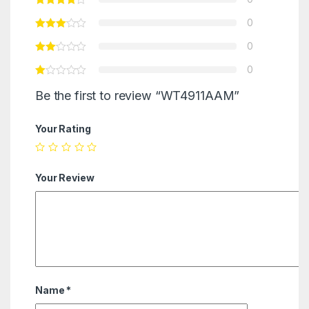
0
0
0
Be the first to review “WT4911AAM”
Your Rating
Your Review
Name
*