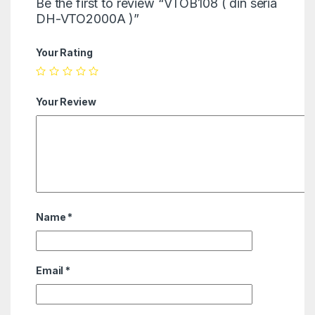
Be the first to review “VTOB108 ( din seria
DH-VTO2000A )”
Your Rating
Your Review
Name
*
Email
*