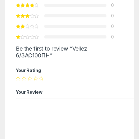
0
0
0
0
Be the first to review “Vellez
6/3АС100ПН”
Your Rating
Your Review