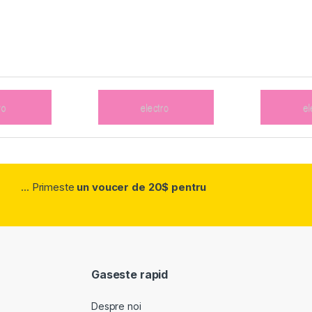
... Primeste
un voucer de 20$ pentru
Gaseste rapid
Despre noi