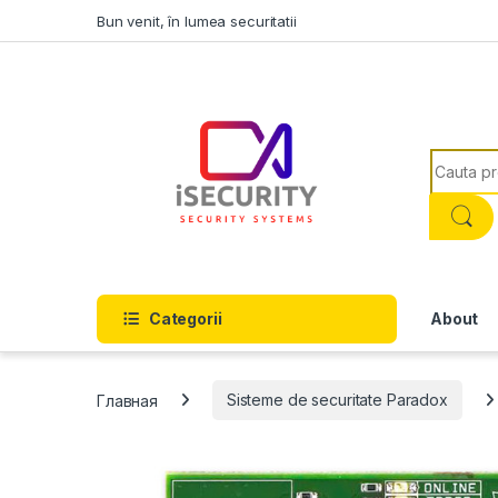
Skip to navigation
Skip to content
Bun venit, în lumea securitatii
Search f
Categorii
About
Главная
Sisteme de securitate Paradox