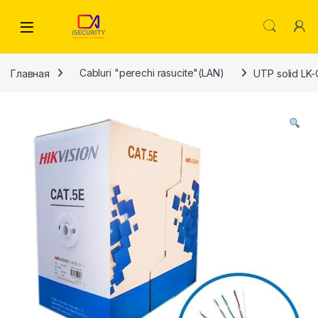
Skip to navigation
Skip to content
Главная
Cabluri "perechi rasucite"(LAN)
UTP solid LK