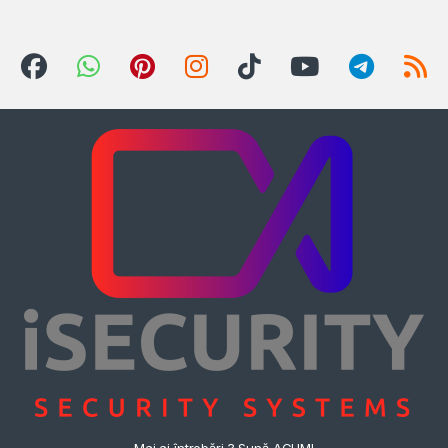
Mai ai întrebări ? Sună ACUM!