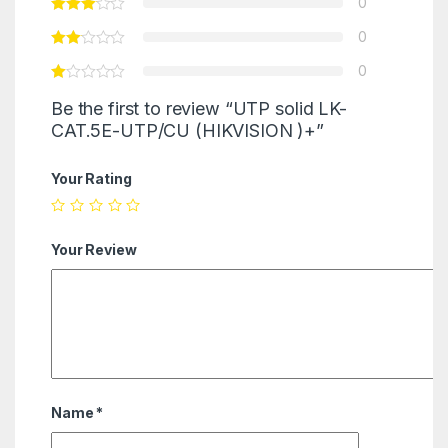
0
0
0
Be the first to review “UTP solid LK-
CAT.5E-UTP/CU (HIKVISION )+”
Your Rating
Your Review
Name
*