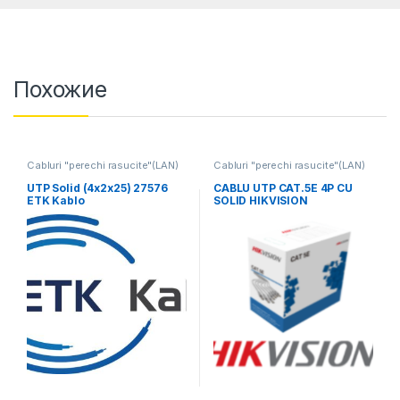
Похожие
Cabluri "perechi rasucite"(LAN)
Cabluri "perechi rasucite"(LAN)
UTP Solid (4x2x25) 27576
CABLU UTP CAT.5E 4P CU
ETK Kablo
SOLID HIKVISION