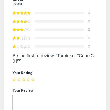
overall
0
0
0
0
0
Be the first to review “Turnicket “Cube C-
01””
Your Rating
Your Review