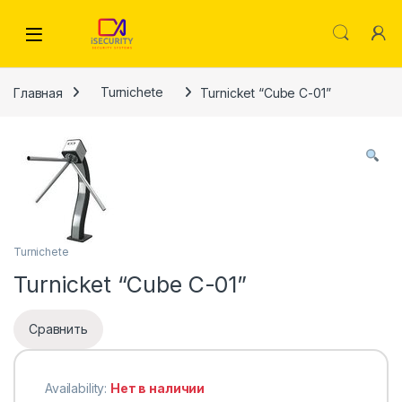
Skip to navigation
Skip to content
Главная
Turnichete
Turnicket “Cube C-01”
Turnichete
Turnicket “Cube C-01”
Сравнить
Availability:
Нет в наличии