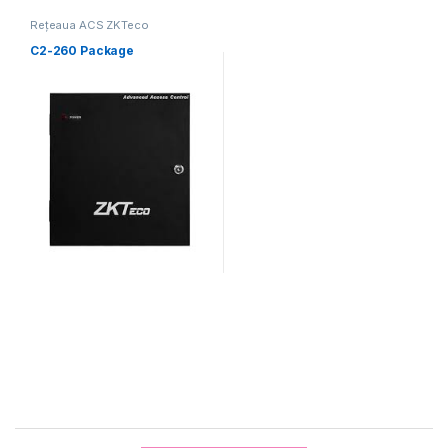
Rețeaua ACS ZKTeco
C2-260 Package
Brands Carousel