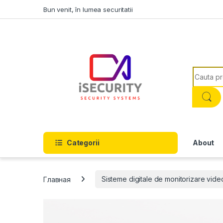
Skip to navigation
Skip to content
Bun venit, în lumea securitatii
Search f
Categorii
About
Главная
Sisteme digitale de monitorizare vide