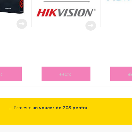
... Primeste
un voucer de 20$ pentru