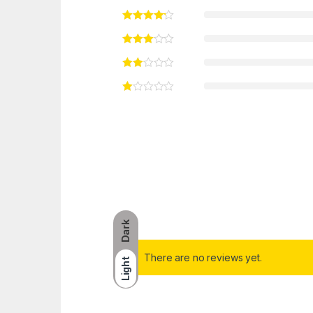
Dark
There are no reviews yet.
Light