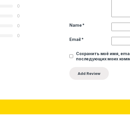
0
0
Name
*
0
0
Email
*
Сохранить моё имя, emai
последующих моих комм