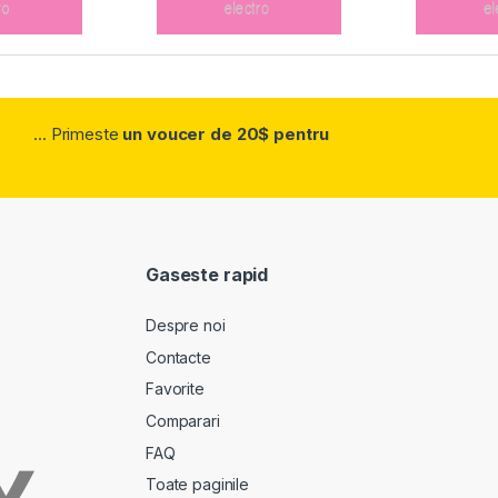
... Primeste
un voucer de 20$ pentru
Gaseste rapid
Despre noi
Contacte
Favorite
Comparari
FAQ
Toate paginile