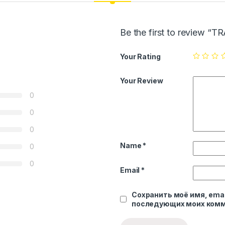
Be the first to review “
Your Rating
Your Review
0
0
0
Name
*
0
0
Email
*
Сохранить моё имя, emai
последующих моих комм