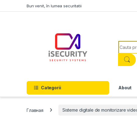
Skip to navigation
Skip to content
Bun venit, în lumea securitatii
Search f
Categorii
About
Главная
Sisteme digitale de monitorizare vide