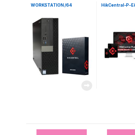
video
video
WORKSTATION /64
HikCentral-P-
Brands Carousel