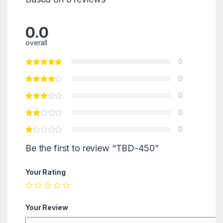
0.0
overall
0
0
0
0
0
Be the first to review “TBD-450”
Your Rating
Your Review