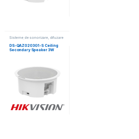
Sisteme de sonorizare, difuzare
muzicală
DS-QAZ0203G1-S Ceiling
Secondary Speaker 3W
HIKVISION (потолочный
динамик)