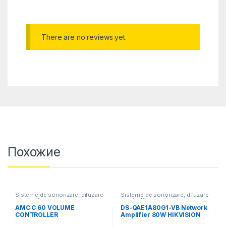
There are no reviews yet.
Похожие
Sisteme de sonorizare, difuzare
Sisteme de sonorizare, difuzare
muzicală
muzicală
AMC C 60 VOLUME
DS-QAE1A80G1-VB Network
CONTROLLER
Amplifier 80W HIKVISION
(двухканальный усилитель