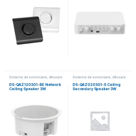
Sisteme de sonorizare, difuzare
Sisteme de sonorizare, difuzare
muzicală
muzicală
DS-QAZ1203G1-BE Network
DS-QAZ0203G1-S Ceiling
Ceiling Speaker 3W
Secondary Speaker 3W
HIKVISION(потолочный
HIKVISION (потолочный
динамик)
динамик)