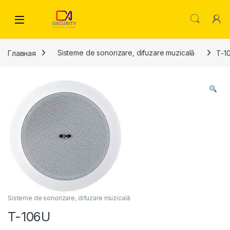
Skip to navigation
Skip to content
Главная
Sisteme de sonorizare, difuzare muzicală
T-1
Sisteme de sonorizare, difuzare muzicală
T-106U