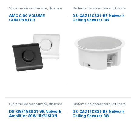
Sisteme de sonorizare, difuzare
Sisteme de sonorizare, difuzare
muzicală
muzicală
AMC C 60 VOLUME
DS-QAZ1203G1-BE Network
CONTROLLER
Ceiling Speaker 3W
HIKVISION(потолочный
динамик)
Sisteme de sonorizare, difuzare
Sisteme de sonorizare, difuzare
muzicală
muzicală
DS-QAE1A80G1-VB Network
DS-QAZ1203G1-BE Network
Amplifier 80W HIKVISION
Ceiling Speaker 3W
(двухканальный усилитель
HIKVISION(потолочный
динамик)