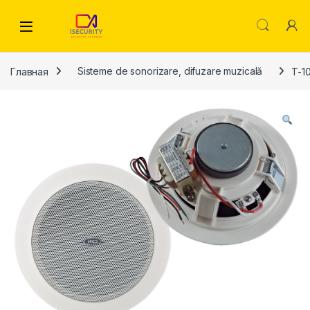
Skip to navigation
Skip to content
Главная
Sisteme de sonorizare, difuzare muzicală
T-1