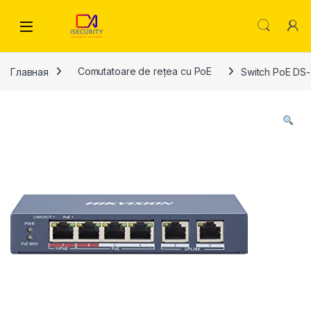
Skip to navigation
Skip to content
Главная
Comutatoare de rețea cu PoE
Switch PoE DS-