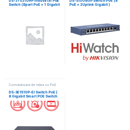
DS-3T0310HP Industrial PoE
DS-S1008GP Switch PoE (8
Switch (8port PoE + 1 Gigabit
PoE + 2Uplink Gigabit )
+ 1 Gigabit SFP Uplink)
Hiwatch
Comutatoare de rețea cu PoE
DS-3E1510P-EI Switch PoE (
8 Gigabit Smart POE Switch
+ 2 Gigabit RJ45 port)