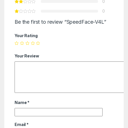
0
0
Be the first to review “SpeedFace-V4L”
Your Rating
Your Review
Name
*
Email
*